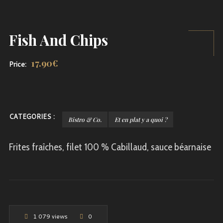
Fish And Chips
17.90
€
Price:
CATEGORIES :
Bistro & Co.
Et en plat y a quoi ?
Frites fraîches, filet 100 % Cabillaud, sauce béarnaise
1 079 views
0