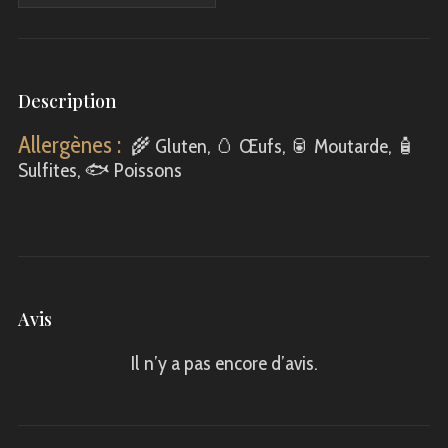
Description
Allergènes :
🌾
Gluten,
🥚
Œufs,
🥫
Moutarde,
🧴
Sulfites,
🐟
Poissons
Avis
Il n’y a pas encore d’avis.