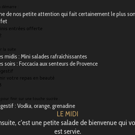
 démarre :
ne de nos petite attention qui fait certainement le plus so
ffet
nis entrées offerte
2
r la suite
s midis : Mini salades rafraîchissantes
es soirs : Foccacia aux senteurs de Provence
gestif
nir votre repas en beauté
3
 pour finir sur une touche sucrée .
igestif : Vodka, orange, grenadine
LE MIDI
suite, c’est une petite salade de bienvenue qui v
est servie.