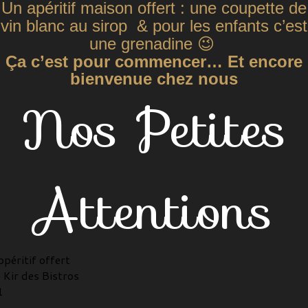
Un apéritif maison offert : une coupette de
vin blanc au sirop & pour les enfants c’est
une grenadine 😉
Ça c’est pour commencer…
Et encore
bienvenue chez nous
Nos Petites
Attentions
péritif offert
 Kir des Bistros
1