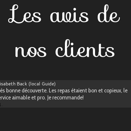
Les avis de
nos clients
isabeth Back (local Guide)
rès bonne découverte. Les repas étaient bon et copieux, le
ervice aimable et pro. Je recommande!
1.